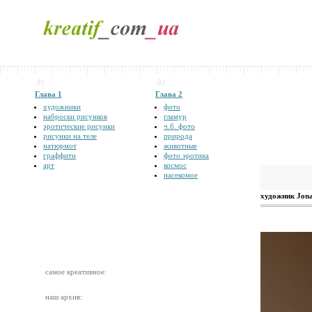
.01
.02
Глава 1
Глава 2
художники
фото
наброски рисунков
гламур
эротические рисунки
ч.б. фото
рисунки на теле
природа
натюрмот
животные
граффити
фото эротика
арт
космос
насекомое
художник Jona
самое креативное:
наш архив: