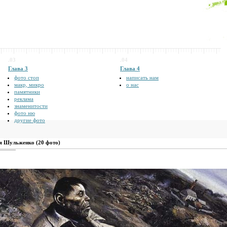
.03
.04
Глава 3
Глава 4
фото стоп
написать нам
макр, микро
о нас
памятники
реклама
знаменитости
фото ню
другие фото
я Шульженко (20 фото)