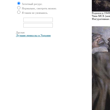
Зачетный ресурс.
Нормально, смотреть можно.
Я таким не увлекаюсь.
Родился в 1949
Член МСХ (живо
Фигуративная 
Друзья:
Лучшие приколы в Украине