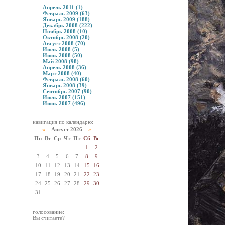
Апрель 2011 (1)
Февраль 2009 (63)
Январь 2009 (188)
Декабрь 2008 (222)
Ноябрь 2008 (10)
Октябрь 2008 (20)
Август 2008 (70)
Июль 2008 (5)
Июнь 2008 (50)
Май 2008 (98)
Апрель 2008 (36)
Март 2008 (40)
Февраль 2008 (60)
Январь 2008 (39)
Сентябрь 2007 (90)
Июль 2007 (151)
Июнь 2007 (496)
навигация по календарю:
«
Август 2026
»
Пн
Вт
Ср
Чт
Пт
Сб
Вс
1
2
3
4
5
6
7
8
9
10
11
12
13
14
15
16
17
18
19
20
21
22
23
24
25
26
27
28
29
30
31
голосование:
Вы считаете?