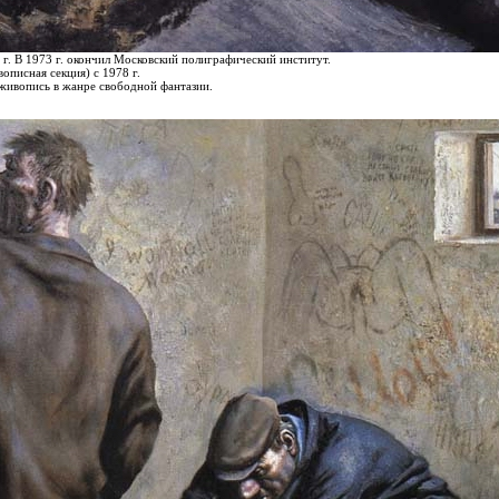
 г. В 1973 г. окончил Московский полиграфический институт.
писная секция) с 1978 г.
живопись в жанре свободной фантазии.