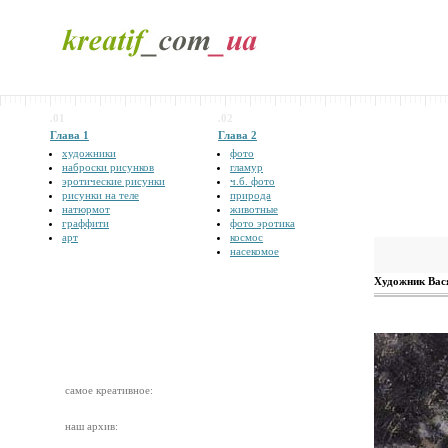
.01
.02
Глава 1
Глава 2
художники
фото
наброски рисунков
гламур
эротические рисунки
ч.б. фото
рисунки на теле
природа
натюрмот
животные
граффити
фото эротика
арт
космос
насекомое
Художник Вас
самое креативное:
наш архив: