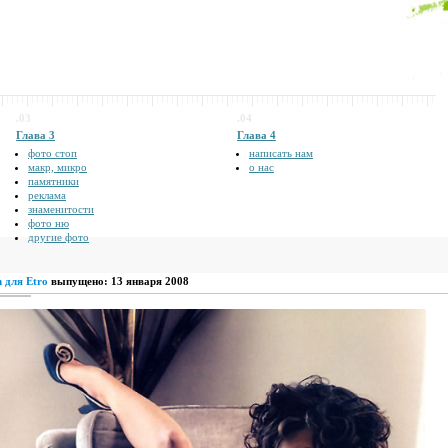
.03
.04
Глава 3
Глава 4
фото стоп
написать нам
макр, микро
о нас
памятники
реклама
знаменитости
фото ню
другие фото
h для Etro
выпущено: 13 января 2008