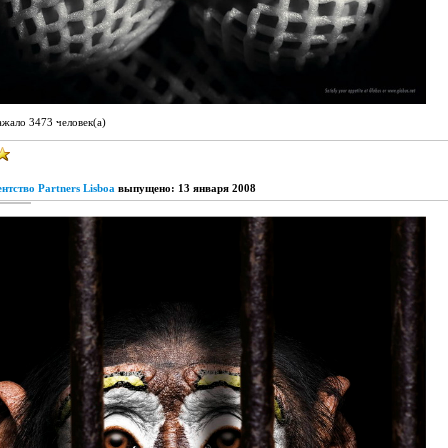
ажало 3473 человек(а)
нтство Partners Lisboa
выпущено: 13 января 2008