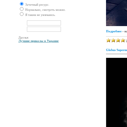
Зачетный ресурс.
Нормально, смотреть можно.
Я таким не увлекаюсь.
Подробнее
- н
Друзья:
Лучшие приколы в Украине
Globus Superm