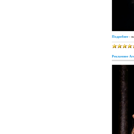
Подробнее
- н
Рекламное Аге