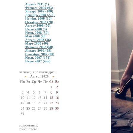
Апрель 2011 (1)
Февраль 2009 (63)
Январь 2009 (188)
Декабрь 2008 (222)
Ноябрь 2008 (10)
Октябрь 2008 (20)
Август 2008 (70)
Июль 2008 (5)
Июнь 2008 (50)
Май 2008 (98)
Апрель 2008 (36)
Март 2008 (40)
Февраль 2008 (60)
Январь 2008 (39)
Сентябрь 2007 (90)
Июль 2007 (151)
Июнь 2007 (496)
навигация по календарю:
«
Август 2026
»
Пн
Вт
Ср
Чт
Пт
Сб
Вс
1
2
3
4
5
6
7
8
9
10
11
12
13
14
15
16
17
18
19
20
21
22
23
24
25
26
27
28
29
30
31
голосование:
Вы считаете?