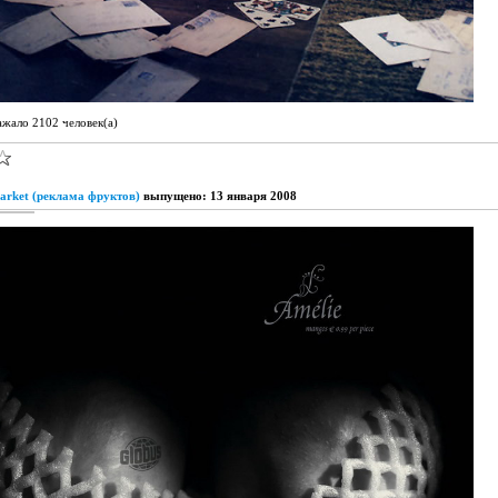
ажало 2102 человек(а)
arket (реклама фруктов)
выпущено: 13 января 2008