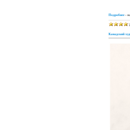
Подробнее
- н
Канадский ху