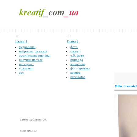
.01
.02
Глава 1
Глава 2
художники
фото
наброски рисунков
гламур
эротические рисунки
ч.б. фото
рисунки на теле
природа
натюрмот
животные
граффити
фото эротика
арт
космос
насекомое
Milla Jovovitc
самое креативное:
наш архив: