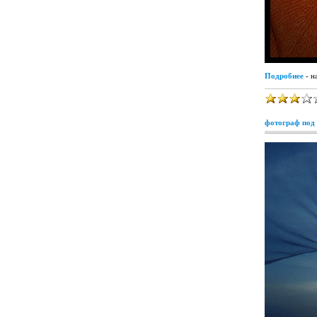
Подробнее
- н
фотограф под 