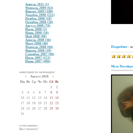
Апрель 2011 (1)
Февраль 2009 (63)
Январь 2009 (188)
Декабрь 2008 (222)
Ноябрь 2008 (10)
Октябрь 2008 (20)
Август 2008 (70)
Июль 2008 (5)
Июнь 2008 (50)
Май 2008 (98)
Апрель 2008 (36)
Март 2008 (40)
Подробнее
- н
Февраль 2008 (60)
Январь 2008 (39)
Сентябрь 2007 (90)
Июль 2007 (151)
Июнь 2007 (496)
Муза Посейдон
навигация по календарю:
«
Август 2026
»
Пн
Вт
Ср
Чт
Пт
Сб
Вс
1
2
3
4
5
6
7
8
9
10
11
12
13
14
15
16
17
18
19
20
21
22
23
24
25
26
27
28
29
30
31
голосование:
Вы считаете?