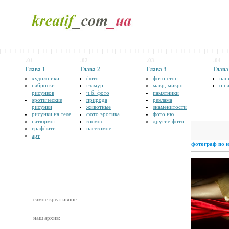
.01
.02
.03
.04
Глава 1
Глава 2
Глава 3
Глава
художники
фото
фото стоп
нап
наброски
гламур
макр, микро
о н
рисунков
ч.б. фото
памятники
эротические
природа
реклама
рисунки
животные
знаменитости
рисунки на теле
фото эротика
фото ню
натюрмот
космос
другие фото
граффити
насекомое
арт
фотограф по
самое креативное:
наш архив: