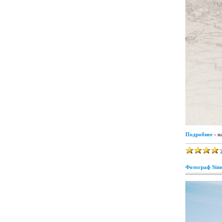
Подробнее
- н
Фотограф Simo