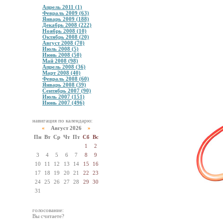
Апрель 2011 (1)
Февраль 2009 (63)
Январь 2009 (188)
Декабрь 2008 (222)
Ноябрь 2008 (10)
Октябрь 2008 (20)
Август 2008 (70)
Июль 2008 (5)
Июнь 2008 (50)
Май 2008 (98)
Апрель 2008 (36)
Март 2008 (40)
Февраль 2008 (60)
Январь 2008 (39)
Сентябрь 2007 (90)
Июль 2007 (151)
Июнь 2007 (496)
навигация по календарю:
«
Август 2026
»
Пн
Вт
Ср
Чт
Пт
Сб
Вс
1
2
3
4
5
6
7
8
9
10
11
12
13
14
15
16
17
18
19
20
21
22
23
24
25
26
27
28
29
30
31
голосование:
Вы считаете?