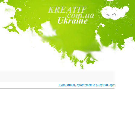
художники
,
эротические рисунки
,
арт