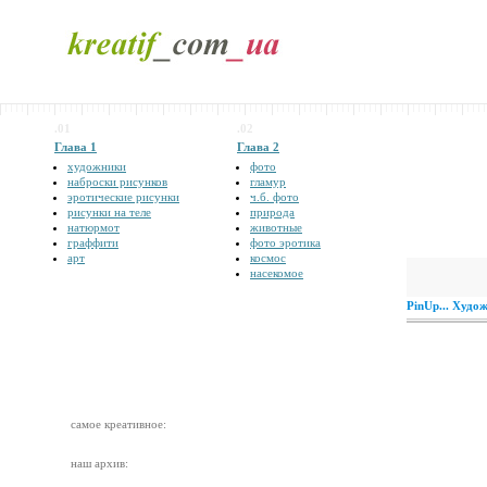
.01
.02
Глава 1
Глава 2
художники
фото
наброски рисунков
гламур
эротические рисунки
ч.б. фото
рисунки на теле
природа
натюрмот
животные
граффити
фото эротика
арт
космос
насекомое
PinUp... Худо
самое креативное:
наш архив: