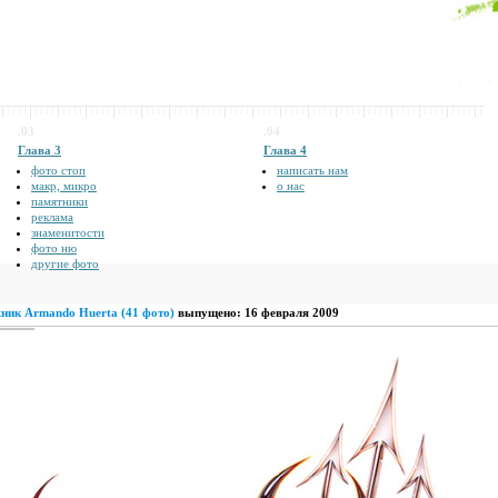
.03
.04
Глава 3
Глава 4
фото стоп
написать нам
макр, микро
о нас
памятники
реклама
знаменитости
фото ню
другие фото
жник Armando Huerta (41 фото)
выпущено: 16 февраля 2009