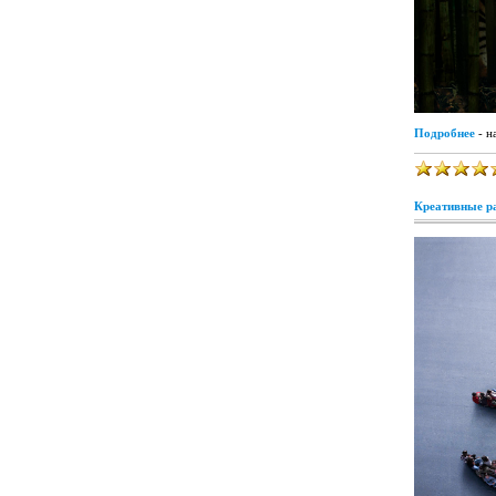
Подробнее
- н
Креативные ра