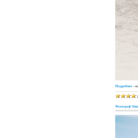
Подробнее
- н
Фотограф Simo