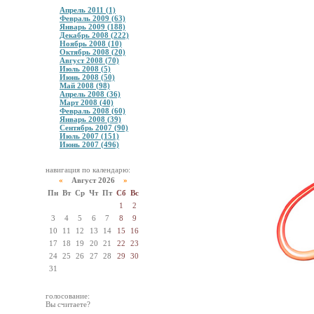
Апрель 2011 (1)
Февраль 2009 (63)
Январь 2009 (188)
Декабрь 2008 (222)
Ноябрь 2008 (10)
Октябрь 2008 (20)
Август 2008 (70)
Июль 2008 (5)
Июнь 2008 (50)
Май 2008 (98)
Апрель 2008 (36)
Март 2008 (40)
Февраль 2008 (60)
Январь 2008 (39)
Сентябрь 2007 (90)
Июль 2007 (151)
Июнь 2007 (496)
навигация по календарю:
«
Август 2026
»
Пн
Вт
Ср
Чт
Пт
Сб
Вс
1
2
3
4
5
6
7
8
9
10
11
12
13
14
15
16
17
18
19
20
21
22
23
24
25
26
27
28
29
30
31
голосование:
Вы считаете?