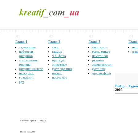
.01
.02
.03
.04
Глава 1
Глава 2
Глава 3
Глава
художники
фото
фото стоп
нап
наброски
гламур
макр, микро
о н
рисунков
ч.б. фото
памятники
эротические
природа
реклама
рисунки
животные
знаменитости
рисунки на теле
фото эротика
фото ню
натюрмот
космос
другие фото
граффити
насекомое
арт
PinUp... Худо
2009
самое креативное:
наш архив: