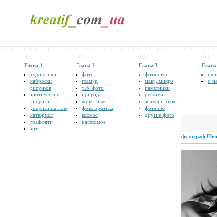
.01
.02
.03
.04
Глава 1
Глава 2
Глава 3
Глава
художники
фото
фото стоп
нап
наброски
гламур
макр, микро
о н
рисунков
ч.б. фото
памятники
эротические
природа
реклама
рисунки
животные
знаменитости
рисунки на теле
фото эротика
фото ню
натюрмот
космос
другие фото
граффити
насекомое
арт
фотограф Elen