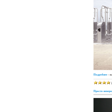
Подробнее
- н
Просто неверо