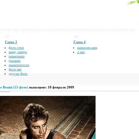
.03
.04
Глава 3
Глава 4
фото стоп
написать нам
макр, микро
о нас
памятники
реклама
знаменитости
фото ню
другие фото
e Bonini (53 фото)
выпущено: 18 февраля 2009