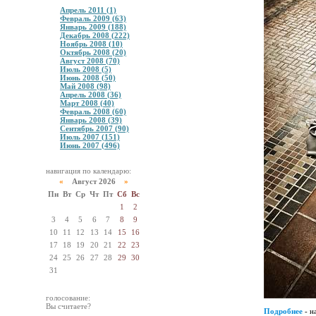
Апрель 2011 (1)
Февраль 2009 (63)
Январь 2009 (188)
Декабрь 2008 (222)
Ноябрь 2008 (10)
Октябрь 2008 (20)
Август 2008 (70)
Июль 2008 (5)
Июнь 2008 (50)
Май 2008 (98)
Апрель 2008 (36)
Март 2008 (40)
Февраль 2008 (60)
Январь 2008 (39)
Сентябрь 2007 (90)
Июль 2007 (151)
Июнь 2007 (496)
навигация по календарю:
«
Август 2026
»
Пн
Вт
Ср
Чт
Пт
Сб
Вс
1
2
3
4
5
6
7
8
9
10
11
12
13
14
15
16
17
18
19
20
21
22
23
24
25
26
27
28
29
30
31
голосование:
Вы считаете?
Подробнее
- н