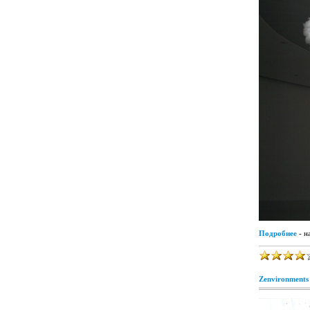
Подробнее
- н
Zenvironments