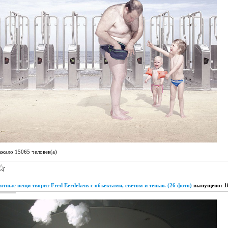
ажало 15065 человек(а)
ятные вещи творит Fred Eerdekens с объектами, светом и тенью. (26 фото)
выпущено: 1