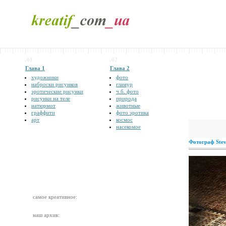
.01
.02
Глава 1
Глава 2
художники
фото
наброски рисунков
гламур
эротические рисунки
ч.б. фото
рисунки на теле
природа
натюрмот
животные
граффити
фото эротика
арт
космос
насекомое
Фотограф Stev
самое креативное:
наш архив: